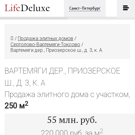
Вартемяги дер., Приозерское ш., д.
3, к. А
ПОЗВОНИТЬ
Санкт-Петербург
+7 (812) 3330243
/
Продажа элитных домов
/
Сертолово-Вартемяги-Токсово
/
Вартемяги дер., Приозерское ш., д. 3, к. А
ВАРТЕМЯГИ ДЕР., ПРИОЗЕРСКОЕ
Ш., Д. 3, К. А
Продажа элитного дома с участком,
2
250 м
55
млн. руб.
2
220 000 руб. за м