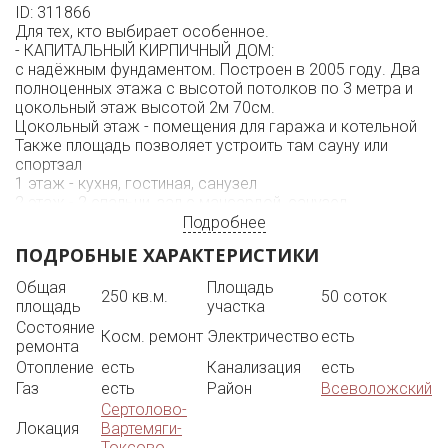
ID: 311866
Для тех, кто выбирает особенное.
- КАПИТАЛЬНЫЙ КИРПИЧНЫЙ ДОМ:
с надёжным фундаментом. Построен в 2005 году. Два
полноценных этажа с высотой потолков по 3 метра и
цокольный этаж высотой 2м 70см.
Цокольный этаж - помещения для гаража и котельной
Также площадь позволяет устроить там сауну или
спортзал
1 этаж - кухня, гостиная, санузел
2 этаж - 2 спальни, зал с мансардой, санузел.
ФУНДАМЕНТ- ж/б монолит толщина 600 см.
Подробнее
всё ПЕРЕКРЫТИЯ –железобетонные,
ПОДРОБНЫЕ ХАРАКТЕРИСТИКИ
СТЕНЫ - кирпич, толщина 700 см.
ВНУТРИ выполнена ОТДЕЛКА «Whitе bох», всё готово
Общая
Площадь
250 кв.м.
50 соток
под финишную отделку,
площадь
участка
ПОЛЫ выровнены (полусухая стяжка) под ламинат/
Состояние
кафель,
Косм. ремонт
Электричество
есть
ремонта
СТЕНЫ оштукатурены, о ткосы и подоконники
Отопление
есть
Канализация
есть
установлены, разведены по дому все ИНЖЕНЕРНЫЕ
Газ
есть
Район
Всеволожский
сети: электричество, ТВ, ХВС и ГВС (от бойлера
Сертолово-
косвенного нагрева), канализация.
Локация
Вартемяги-
ОТОПЛЕНИЕ от котельной газовый котел Viеssmаnn:
Токсово