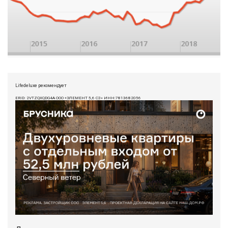
Lifedeluxe рекомендует
ERID: 2VTZQXQDG4A ООО «ЭЛЕМЕНТ 5,6 СЗ» ИНН:7813682056