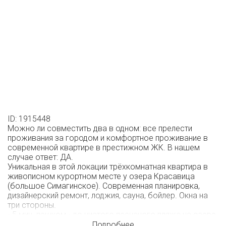
ID: 1915448
Можно ли совместить два в одном: все прелести
проживания за городом и комфортное проживание в
современной квартире в престижном ЖК. В нашем
случае ответ: ДА.
Уникальная в этой локации трёхкомнатная квартира в
живописном курортном месте у озера Красавица
(большое Симагинское). Современная планировка,
дизайнерский ремонт, лоджия, сауна, бойлер. Окна на
три стороны.
- 5 мин. пешком - до чистого песчаного пляжа на озере
Красавица, 10 мин. до озера Долгое
Подробнее