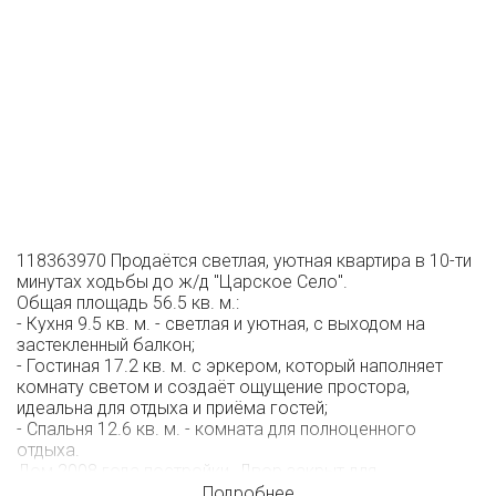
118363970 Продаётся светлая, уютная квартира в 10-ти
минутах ходьбы до ж/д "Царское Село".
Общая площадь 56.5 кв. м.:
- Кухня 9.5 кв. м. - светлая и уютная, с выходом на
застекленный балкон;
- Гостиная 17.2 кв. м. с эркером, который наполняет
комнату светом и создаёт ощущение простора,
идеальна для отдыха и приёма гостей;
- Спальня 12.6 кв. м. - комната для полноценного
отдыха.
Дом 2008 года постройки. Двор закрыт для
постороннего транспорта (установлен шлагбаум), что
Подробнее