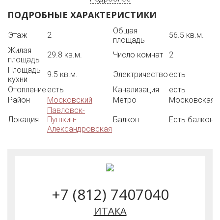
гарантирует тишину и порядок. По территории
ПОДРОБНЫЕ ХАРАКТЕРИСТИКИ
организовано видеонаблюдение. Во дворе детская
площадка.
Общая
Этаж
2
56.5 кв.м.
Развитая инфраструктура - в шаговой доступности всё
площадь
для комфортного проживания: остановки транспорта,
Жилая
супермаркеты, аптеки, поликлиники, детские сады и
29.8 кв.м.
Число комнат
2
площадь
школы. А знаменитые парки Пушкина и Павловска
Площадь
станут вашим любимым местом для прогулок.
9.5 кв.м.
Электричество
есть
кухни
На все вопросы отвечу по телефону. Покажу квартиру
Отопление
есть
Канализация
есть
в удобное для всех время.
Район
Московский
Метро
Московская
Итака. 30 лет на рынке.
Павловск-
Локация
Пушкин-
Балкон
Есть балкон
Александровская
+7 (812) 7407040
ИТАКА