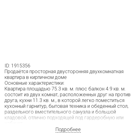
ID: 1915356
Продаётся просторная двусторонняя двухкомнатная
квартира в кирпичном доме
Основные характеристики:
Квартира площадью 75.3 кв. м. плюс балкон 4.9 кв. м.
состоит из двух комнат, расположенных друг на против
друга, кухни 11.3 кв. м., в которой легко поместиться
кухонный гарнитур, бытовая техника и обеденный стол,
раздельного вместительного санузла и большой
кладовой, отлично подходящей под гардеробную или
кабинет.
Квартира продается без отделки, что позволяет
Подробнее
сделать ремонт под себя, не тратя время и деньги на