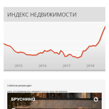
ИНДЕКС НЕДВИЖИМОСТИ
Lifedeluxe рекомендует
ERID: 2VTZQXQDG4A ООО «ЭЛЕМЕНТ 5,6 СЗ» ИНН:7813682056