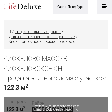
Санкт-Петербург
/
Продажа элитных домов
/
Дальнее Приозерское направление
/
Кискелово массив, Кискеловское снт
КИСКЕЛОВО МАССИВ,
КИСКЕЛОВСКОЕ СНТ
Продажа элитного дома с участком,
2
122.3 м
Объект в архиве или продан
Площадь
Район
Отсутствие данного объекта в базе
2
122.3 м
ВСЕВОЛОЖСКИЙ
сайта LifeDeluxe.ru означает, что