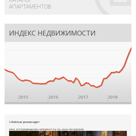
АПАРТАМЕНТОВ
ИНДЕКС НЕДВИЖИМОСТИ
Lifedeluxe рекомендует
ERID: 2VTZQXQDG4A ООО «ЭЛЕМЕНТ 5,6 СЗ» ИНН:7813682056