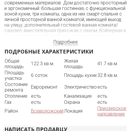
современных материалов. Дом достаточно просторный
и эргономичный: большая гостинная, с функциональной
зоной кухни, три комнаты, одна из них смарт-спальня с
личной просторной ванной комнатой, имеющей выход
на улицу; дополнительный гостевой ванная комната/
санузел; вместительная прихожая с окном; бойлерная и
кладовая/гардеробная. В комнатах установлены
большие панорамные окна, наполняющие их светом в
Подробнее
любую погоду. Полы - ламинат, в мокрых точках -
ПОДРОБНЫЕ ХАРАКТЕРИСТИКИ
высококачественная импортная керамическая плитка.
Внутренняя отделка стен - евровагонка, в ванных
Общая
Жилая
122.3 кв.м.
41.7 кв.м.
комнатах - керамическая плита под "черный мрамор".
площадь
площадь
Унитазы - моноблоки с функцией биде (горячая/
Площадь
холодная вода) BADENBACHER.
6 соток
Площадь кухни
32.8 кв.м.
участка
Вся обстановка (мебель и бытовая техника
Состояние
WHIRLPOOL/HANSA) входят в стоимость и остаются
Евроремонт
Электричество
есть
ремонта
новым владельцам.
Отопление
есть
Канализация
есть
ДОМ:
Газ
есть
Охрана
есть
Назначение: жилой дом, в нём можно
зарегистрироваться (прописаться).
Приозерское
Район
Всеволожский
Локация
Каркасный, двойная обвязка. Каркас - 150 мм, с
направление
перекрестным утеплением стен - 50 мм.
Утепление пола - 200 мм, водные полы по всей площади
НАПИСАТЬ ПРОДАВЦУ
дома.