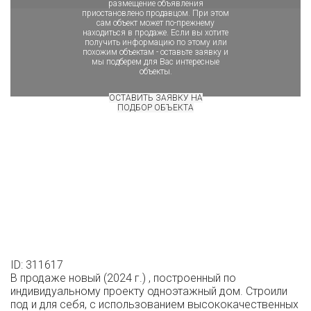
размещение объявления
приостановлено продавцом. При этом
сам объект может по-прежнему
находиться в продаже. Если вы хотите
получить информацию по этому или
похожим объектам - оставьте заявку и
мы подберем для Вас интересные
объекты.
ОСТАВИТЬ ЗАЯВКУ НА
ПОДБОР ОБЪЕКТА
ID: 311617
В продаже новый (2024 г.) , построенный по
индивидуальному проекту одноэтажный дом. Строили
под и для себя, с использованием высококачественных