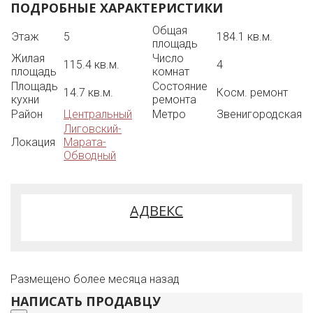
ПОДРОБНЫЕ ХАРАКТЕРИСТИКИ
открытый двор-курдонер, обеспечивая отличное
освещение и тишину внутри квартиры.
Общая
Этаж
5
184.1 кв.м.
Кухня оборудована гарнитуром, выполненным в
площадь
классическом стиле.
Жилая
Число
В квартире три санузла.
115.4 кв.м.
4
площадь
комнат
• Квартира продается с мебелью, техникой и
Площадь
Состояние
предметами интерьера.
14.7 кв.м.
Косм. ремонт
кухни
ремонта
• Один взрослый собственник, нет зарегистрированных
Район
Центральный
Метро
Звенигородская
лиц, прямая продажа.
Лиговский-
Оперативные показы по договоренности.
Локация
Марата-
Обводный
АДВЕКС
Размещено более месяца назад
НАПИСАТЬ ПРОДАВЦУ