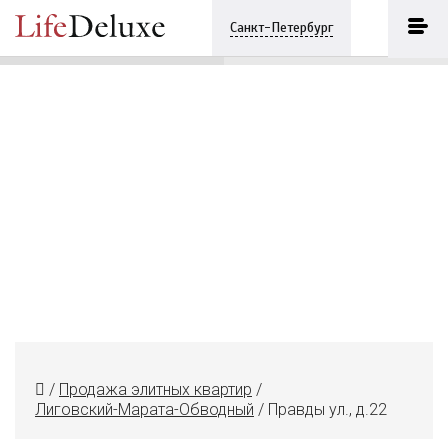
Правды ул., д.22
ПОЗВОНИТЬ
Санкт-Петербург
+7 (812) 3330243
/
Продажа элитных квартир
/
Лиговский-Марата-Обводный
/
Правды ул., д.22