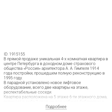
ID: 1915155
В прямой продаже уникальная 4-х комнатная квартира в
центре Петербурга в доходном доме страхового
общества «Россия» архитектора А. А. Гимпеля 1914
года постройки, прошедшем полную реконструкцию в
1995 году.
В парадной установлено новое лифтовое
оборудование, всего две квартиры на этаже,
респектабельные соседи.
Квартира расположена на 5 этаже 6-ти этажного дома,
включает в себя 2 спальни, зал, кабинет-библиотеку и
кухню.
Подробнее
Окна выходят на две стороны: на улицу Правды и в