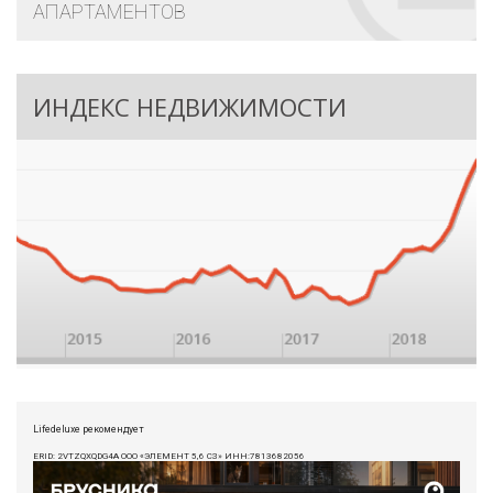
АПАРТАМЕНТОВ
ИНДЕКС НЕДВИЖИМОСТИ
Lifedeluxe рекомендует
ERID: 2VTZQXQDG4A ООО «ЭЛЕМЕНТ 5,6 СЗ» ИНН:7813682056