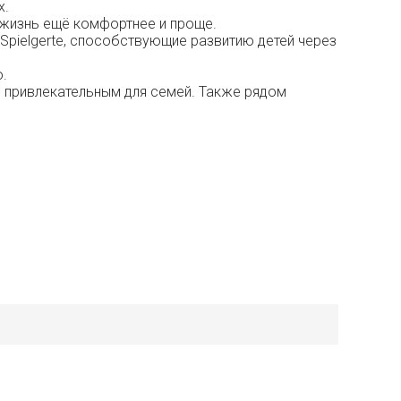
х.
 жизнь ещё комфортнее и проще.
 Sрiеlgеrtе, способствующие развитию детей через
.
о привлекательным для семей. Также рядом