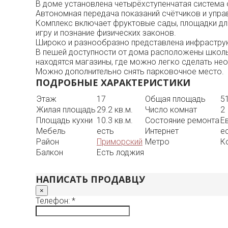
В доме установлена четырёхступенчатая система о
Автономная передача показаний счётчиков и упр
Комплекс включает фруктовые сады, площадки для 
игру и познание физических законов.
Широко и разнообразно представлена инфраструк
В пешей доступности от дома расположены школы,
находятся магазины, где можно легко сделать не
Можно дополнительно снять парковочное место.
ПОДРОБНЫЕ ХАРАКТЕРИСТИКИ
Этаж
17
Общая площадь
51
Жилая площадь
29.2 кв.м.
Число комнат
2
Площадь кухни
10.3 кв.м.
Состояние ремонта
Е
Мебель
есть
Интернет
е
Район
Приморский
Метро
К
Балкон
Есть лоджия
НАПИСАТЬ ПРОДАВЦУ
×
Телефон: *