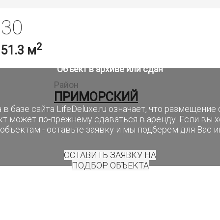
 30
2
,
51.3 м
Объект в архиве или сдан
Район
ПРИМОРСКИЙ
 в базе сайта LifeDeluxe.ru означает, что размещени
кт может по-прежнему сдаваться в аренду. Если вы 
объектам - оставьте заявку и мы подберем для Вас 
ОСТАВИТЬ ЗАЯВКУ НА
ПОДБОР ОБЪЕКТА