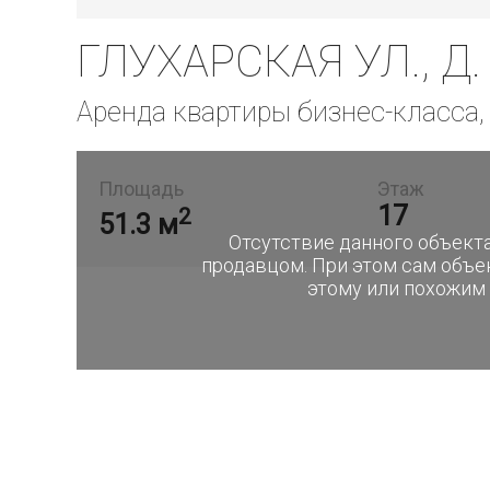
ГЛУХАРСКАЯ УЛ., Д.
Аренда квартиры бизнес-класса
Площадь
Этаж
17
2
51.3 м
Отсутствие данного объекта
продавцом. При этом сам объе
этому или похожим 