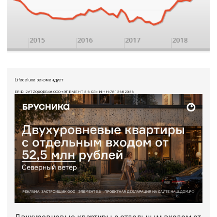
Lifedeluxe рекомендует
ERID: 2VTZQXQDG4A ООО «ЭЛЕМЕНТ 5,6 СЗ» ИНН:7813682056