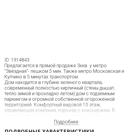
ID: 1914843
Предлагается в прямой продаже 3ккв. у метро
"Звёздная"- пешком 5 мин. Также метро Московская и
Купчино в 5 минутах транспортом.
Дом находится в глубине зеленого квартала,
современный полностью кирпичный (стены дышат,
тепло зимой и прохладно летом) дом с подземным
паркингом и огромной собственной огороженной
территорией. Комфортный видовой 10 этаж,
управляющая компания, подъезд с консьержем. В
квартире два санузла, лоджия с теплым остеклением.
Согласно проекта в квартире комфортно разместятся
Подробнее
кабинет, хозяйская спальная комната на лоджии с
ПОДРОБНЫЕ ХАРАКТЕРИСТИКИ