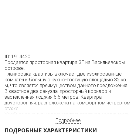
ID: 1914420
Продается просторная квартира 3Е на Васильевском
острове.
Планировка квартиры включает две изолированные
комнаты и большую кухню-гостиную площадью 32 кв.
м, что является преимуществом данного предложения.
В квартире два санузла, просторный коридор и
застекленная лоджия 6.6 метров. Квартира
двусторонняя, расположена на комфортном четвертом
этаже.
Удобная локация и хорошая транспортная доступность.
До станции метро Приморская 15 минут пешком.
Подробнее
Квартира без обременения, один взрослый
ПОДРОБНЫЕ ХАРАКТЕРИСТИКИ
собственник.