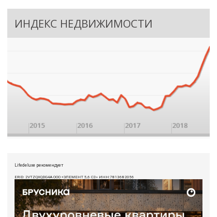
ИНДЕКС НЕДВИЖИМОСТИ
Lifedeluxe рекомендует
ERID: 2VTZQXQDG4A ООО «ЭЛЕМЕНТ 5,6 СЗ» ИНН:7813682056