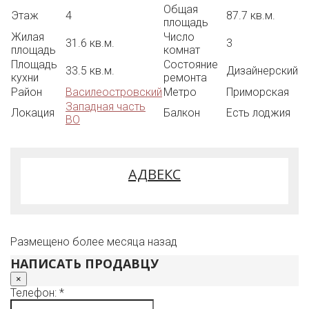
Прямая продажа.
Общая
Этаж
4
87.7 кв.м.
Звоните, приглашаем на просмотр.
площадь
Жилая
Число
31.6 кв.м.
3
площадь
комнат
Площадь
Состояние
33.5 кв.м.
Дизайнерский
кухни
ремонта
Район
Василеостровский
Метро
Приморская
Западная часть
Локация
Балкон
Есть лоджия
ВО
АДВЕКС
Размещено более месяца назад
НАПИСАТЬ ПРОДАВЦУ
×
Телефон: *