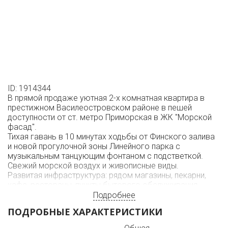
ID: 1914344
В прямой продаже уютная 2-х комнатная квартира в
престижном Василеостровском районе в пешей
доступности от ст. метро Приморская в ЖК "Морской
фасад".
Тихая гавань в 10 минутах ходьбы от Финского залива
и новой прогулочной зоны Линейного парка с
музыкальным танцующим фонтаном с подстветкой.
Свежий морской воздух и живописные виды.
Развитая инфраструктура: рядом магазины, пекарни,
кафе, рестораны, пункты бытового обслуживания,
медцентр, стоматологические клиники, бэби-клуб,
Подробнее
детский сад, ясли, современный спортклуб с
ПОДРОБНЫЕ ХАРАКТЕРИСТИКИ
бассейном, тренажёрами и СПА.
В пешей доступности школа, гимназия, банки, аптеки,