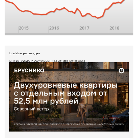
Lifedeluxe рекомендует
ERID: 2VTZQXQDG4A ООО «ЭЛЕМЕНТ 5,6 СЗ» ИНН:7813682056