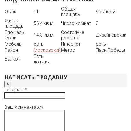
две лоджии. Мебель может быть переставлена в
другом порядке, повешены шторы.
Общая
Этаж
11
95.7 кв.м.
Дом расположен в районе с развитой
площадь
инфраструктурой: рядом с домом масса магазинов,
Жилая
аптек, кафе и ресторанов, школ и детских садов,
56.4 кв.м.
Число комнат
3
площадь
спортивных и развлекательных заведений.
Площадь
Состояние
Удобное транспортное сообщениe: до центра города и
14.3 кв.м.
Дизайнерский
кухни
ремонта
до аэропорта 20 мин. на машине. Просмотр возможен
Мебель
есть
Интернет
есть
в любой день.
Район
Московский
Метро
Парк Победы
Есть
Балкон
лоджия
НАПИСАТЬ ПРОДАВЦУ
×
Телефон: *
Ваш комментарий: