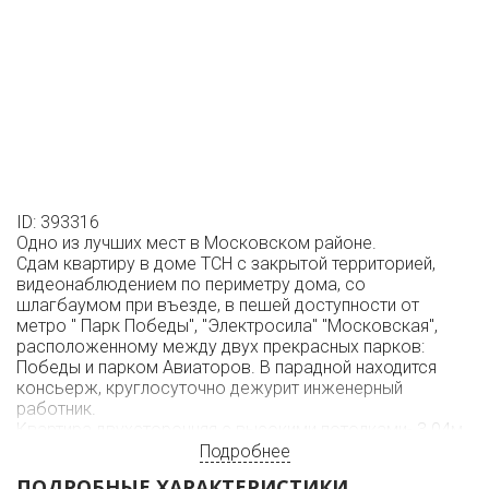
ID: 393316
Одно из лучших мест в Московском районе.
Сдам квартиру в доме ТСН с закрытой территорией,
видеонаблюдением по периметру дома, со
шлагбаумом при въезде, в пешей доступности от
метро " Парк Победы", "Электросила" "Московская",
расположенному между двух прекрасных парков:
Победы и парком Авиаторов. В парадной находится
консьерж, круглосуточно дежурит инженерный
работник.
Квартира двухсторонняя с высокими потолками- 3.04м,
полностью меблирована, все комнаты изолированные,
Подробнее
имеется отличная гардеробная, большая прихожая и
ПОДРОБНЫЕ ХАРАКТЕРИСТИКИ