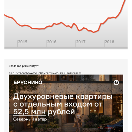
Lifedeluxe рекомендует
ERID: 2VTZQXQDG4A ООО «ЭЛЕМЕНТ 5,6 СЗ» ИНН:7813682056