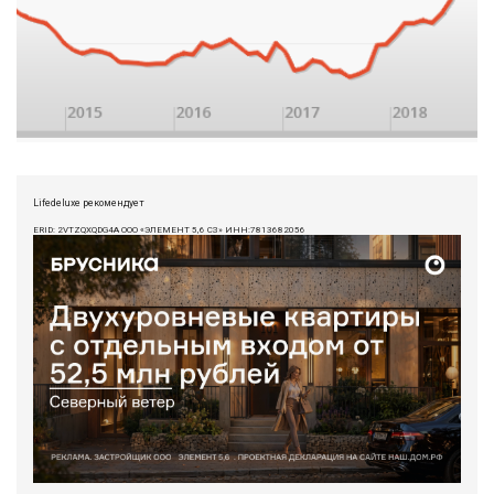
Lifedeluxe рекомендует
ERID: 2VTZQXQDG4A ООО «ЭЛЕМЕНТ 5,6 СЗ» ИНН:7813682056