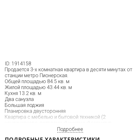
ID: 1914158
Продается 3-х комнатная квартира в десяти минутах от
станции метро Пионерская.
Общей площадью 84.5 кв. м
Жилой площадью 43.44 кв. м
Кухня 13.2 кв. м
Два санузла
Большая лоджия
Планировка двусторонняя
Квартира с мебелью и бытовой техникой (2
кондиционера, встроенный кухонный гарнитур,
варочная панель, духовой шкаф, вытяжка,
Подробнее
посудомоечная и стиральная машины)
ПОДРОБНЫЕ ХАРАКТЕРИСТИКИ