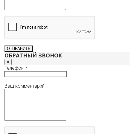
находится в районе с развитой инфраструктурой: рядом
магазины, рестораны, фитнес центры, школа.
Сдаем на долгий срок. Арендная плата + оплата
коммунальных платежей. Залог за 1 месяц (можно
разбить на 2 платежа). Комиссия агентства 50%.
Интересно. Звоните.
ОБРАТНЫЙ ЗВОНОК
×
Телефон: *
Ваш комментарий: