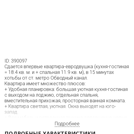
ID: 390097
Сдается впервые квартира-евродвушка (кухня-гостиная
= 18.4 кв. м. и + спальная 11.9 кв. м), в 15 минутах
хотьбы от ст. метро Обводный канал.
Квартира имеет множество плюсов:
+ Удобная планировка: большая уютная кухня-гостиная
с выходом на лоджию, отдельная спальня,
вместительная прихожая, просторная ванная комната.
+ Квартира светлая, уютная. Окна выходят на юго-
запад.
+ Вся мебель и встроенная техника совершенно новые.
В гостиной раскладной дизайнерский диван на 2
Подробнее
спальных места, в спальне большая кровать.
ПОДРОБНЫЕ ХАРАКТЕРИСТИКИ