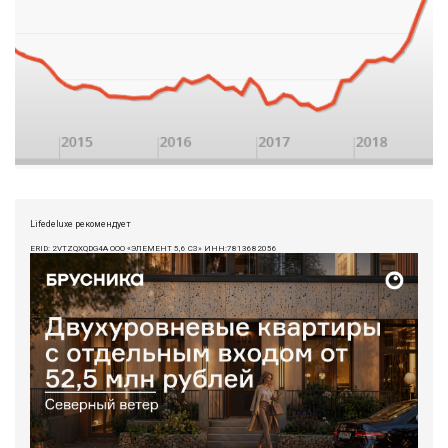
Lifedeluxe рекомендует
ERID: 2VTZQXQDG4A ООО «ЭЛЕМЕНТ 5,6 СЗ» ИНН:7813682056