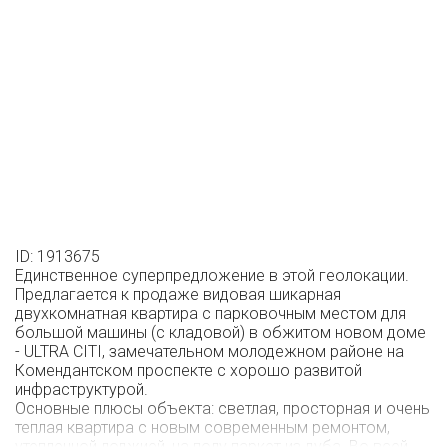
ID: 1913675
Единственное суперпредложение в этой геолокации.
Предлагается к продаже видовая шикарная
двухкомнатная квартира с парковочным местом для
большой машины (с кладовой) в обжитом новом доме
- ULTRA CITI, замечательном молодежном районе на
Комендантском проспекте с хорошо развитой
инфраструктурой.
Основные плюсы объекта: светлая, просторная и очень
теплая квартира с новым современным ремонтом,
утепленной лоджией, на полу паркет из дуба. Во всей