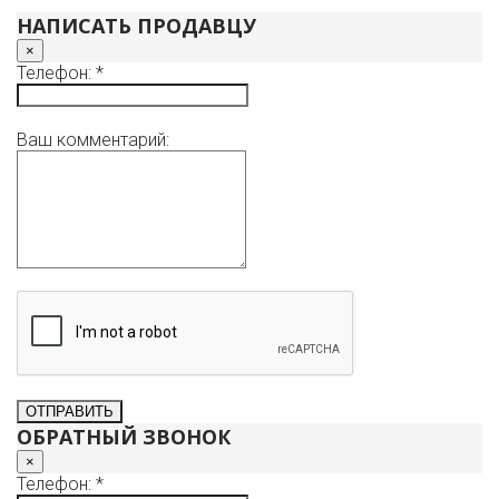
квартиры. Просмотры в удобное для вас время по
НАПИСАТЬ ПРОДАВЦУ
договоренности. Виталия.
×
Телефон: *
Ваш комментарий:
ОБРАТНЫЙ ЗВОНОК
×
Телефон: *