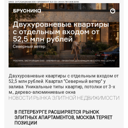
ERID: 2VTZQXQDG4A ООО «ЭЛЕМЕНТ 5,6 СЗ» ИНН:7813682056
Двухуровневые квартиры с отдельным входом от
52,5 млн рублей. Квартал "Северный ветер" у
залива. Уникальные типы квартир, потолки от 3-х
м., дерево-алюминиевые окна
НОВОСТИ РЫНКА ЭЛИТНОЙ НЕДВИЖИМОСТИ
В ПЕТЕРБУРГЕ РАСШИРЯЕТСЯ РЫНОК
ЭЛИТНЫХ АПАРТАМЕНТОВ, МОСКВА ТЕРЯЕТ
ПОЗИЦИИ