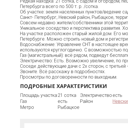
Редкая находка: 21 сотка, с садом и огородом, п
Петербурга всего по 500 т. р. /сотка.
Об участке: земля населенных пунктов/ведение с
Санкт- Петербург, Невский район, Рыбацкое, терри
Совсем недавно жители/собственники этой террито
Уникальное соседство и перспектива развития. 
На участке расположен старый жилой дом. Его мож
Петербурге. Можно строить новый дом и регистри
Водоснабжение: Управление СНТ в настоящее врем
используются круглогодично. С возможностью под
Газ (магистральный): всё рядом, подведут бесплат
Электричество: Есть. Возможно увеличение, по п
Соседи: действующие дачи с 2х сторон, с третьей
Звоните. Всё расскажу в подробностях.
Просмотры по договоренности по выходным.
ПОДРОБНЫЕ ХАРАКТЕРИСТИКИ
Площадь участка
21 сотка
Электричество
есть
Газ
есть
Район
Невски
Метро
Рыбацкое