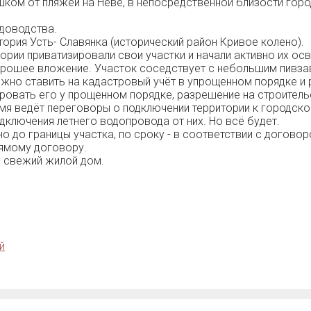
ешком от пляжей на Неве, в непосредственной близости горо
адоводства.
тория Усть- Славянка (исторический район Кривое колено).
рии приватизировали свои участки и начали активно их ос
Хорошее вложение. Участок соседствует с небольшим пивза
но ставить на кадастровый учёт в упрощенном порядке и ре
ровать его у прощенном порядке, разрешение на строительс
я ведёт переговоры о подключении территории к городском
ключения летнего водопровода от них. Но всё будет.
но до границы участка, по сроку - в соответствии с договор
рямому договору.
 - свежий жилой дом.
й