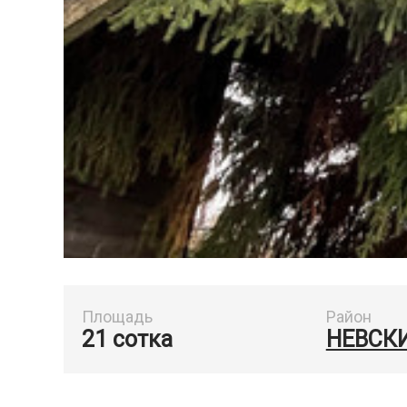
Площадь
Район
21 сотка
НЕВСК