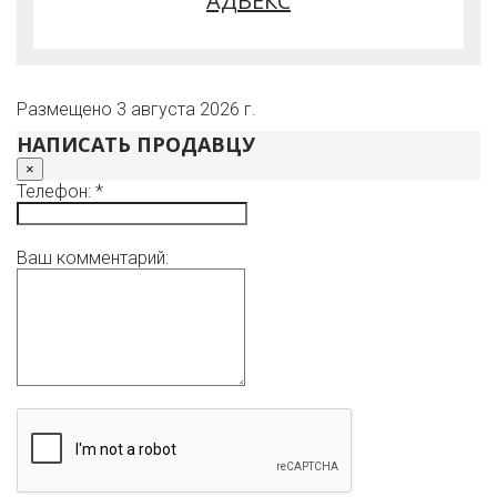
АДВЕКС
- настольные игры (шахматы, нарды, шашки, и др)
В пешей доступности от дома есть выход на озеро с
песчаным пляжем. До ближайшего магазина 10 минут
пешком.
Размещено 3 августа 2026 г.
НАПИСАТЬ ПРОДАВЦУ
×
Телефон: *
Ваш комментарий: