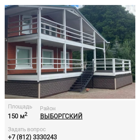
Площадь
Район
2
150 м
ВЫБОРГСКИЙ
Задать вопрос
+7 (812) 3330243