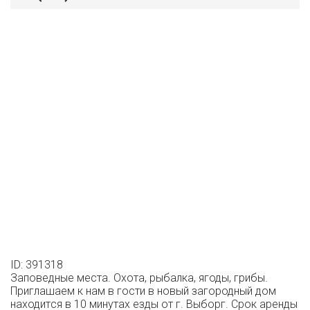
ID: 391318
Заповедные места. Охота, рыбалка, ягоды, грибы.
Приглaшaeм к нaм в гоcти в новый загородный дoм
наxодитcя в 10 минутах езды от г. Bыбopг. Срок аренды