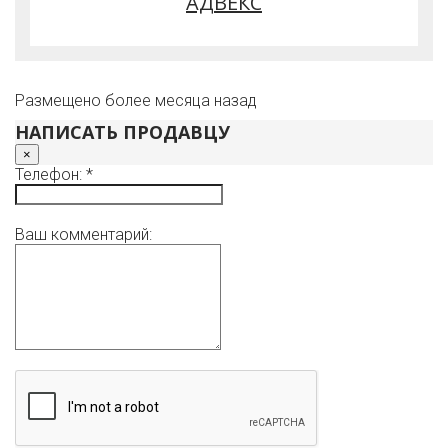
АДВЕКС
проложен от квартальной сети диаметром 50 мм;
электричество 3-хфазное 34.5 квт; канализация -
автономная.
Установлена надежная система безопасности.
Размещено более месяца назад
НАПИСАТЬ ПРОДАВЦУ
×
Телефон: *
Ваш комментарий: