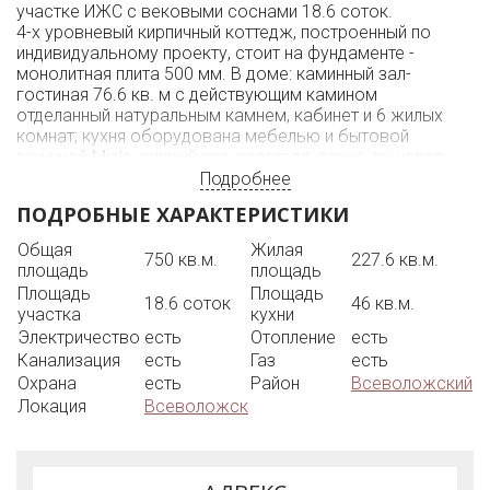
участке ИЖС с вековыми соснами 18.6 соток.
4-х уровневый кирпичный коттедж, построенный по
индивидуальному проекту, стоит на фундаменте -
монолитная плита 500 мм. В доме: каминный зал-
гостиная 76.6 кв. м с действующим камином
отделанный натуральным камнем, кабинет и 6 жилых
комнат; кухня оборудована мебелью и бытовой
техникой Miele, винный зал, спортзал, сауна, душевая,
творческая мастерская с гончарным кругом; на 3-ем
Подробнее
этаже зимний сад; есть банный комплекс с дровяной
ПОДРОБНЫЕ ХАРАКТЕРИСТИКИ
печью, СПА бассейном, биллиардная, прачечная. В доме
теплые полы, 7 туалетных комнат, 3 гардеробные
Общая
Жилая
750 кв.м.
227.6 кв.м.
комнаты.
площадь
площадь
Участок огорожен кирпичным забором с 2-мя
Площадь
Площадь
въездами с разных улиц. На участке 2 отапливаемых
18.6 соток
46 кв.м.
участка
кухни
гаража для 5 машиномест с подъемными воротами. На
Электричество
есть
Отопление
есть
участке выполнен ландшафтный дизайн, проведено
Канализация
есть
Газ
есть
уличное освещение, выполнено мощение площадок и
Охрана
есть
Район
Всеволожский
дорожек, есть зона барбекю, фонтан с прудом,
высажены хвойные, лиственные и декоративные
Локация
Всеволожск
деревья и кустарники, а также красивые и
оригинальные многолетние цветы.
Коммуникации: природный газ разведен по участку до
дома и гаражей под землей; центральный водопровод