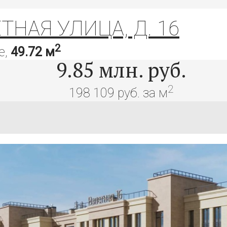
НАЯ УЛИЦА, Д. 16
2
е,
49.72 м
9.85
млн. руб.
2
198 109 руб. за м