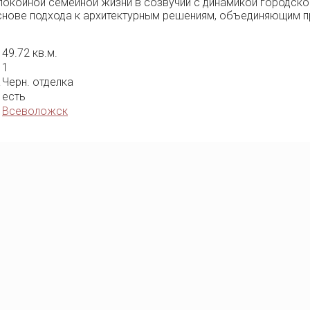
спокойной семейной жизни в созвучии с динамикой городск
основе подхода к архитектурным решениям, объединяющим п
49.72 кв.м.
1
а
Черн. отделка
есть
Всеволожск