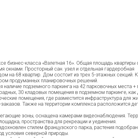
е бизнес-класса «Взлетная 16». Общая площадь квартиры со
мя окнами. Просторный сан. узел и отдельная гардеробная
м на 68 квартир. Дом состоит из трех 5-этажных секций. 
ром продуманных планировочных решений.
наличие подземного паркинга на 42 парковочных места + 
арадных, 30 кладовых помещения в подземном паркинге, как
ские помещения, где разместится инфраструктура для жит
нет-заказов. Также на территории комплекса расположится 
рилегающие зоны, оснащена камерами видеонаблюдения. Тер
ощадка, пространства для рекреации и уединения.
вдохновлен стилем французского парка, растения подобран
од условия северной природы.