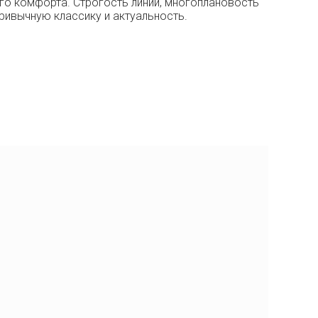
ого комфорта. Строгость линий, многоплановость
ривычную классику и актуальность.