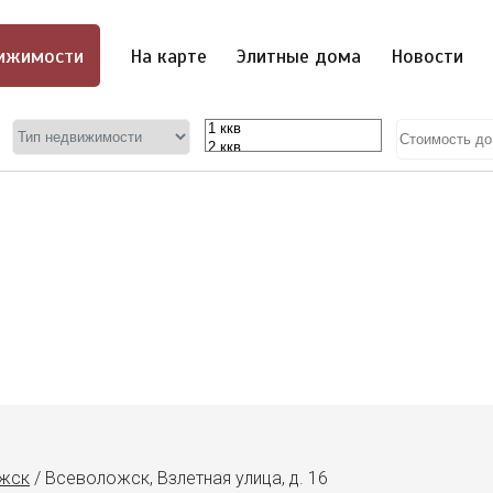
ижимости
На карте
Элитные дома
Новости
жск
/
Всеволожск, Взлетная улица, д. 16