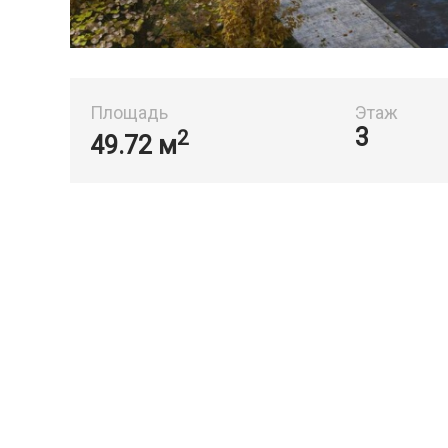
Площадь
Этаж
3
2
49.72 м