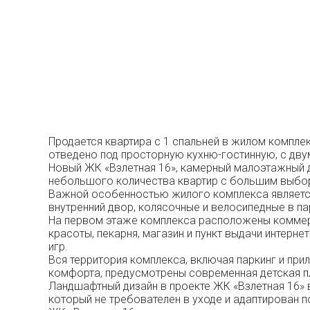
Продается квартира с 1 спальней в жилом комплекс
отведено под просторную кухню-гостинную, с дву
Новый ЖК «Взлетная 16», камерный малоэтажный до
небольшого количества квартир с большим выбо
Важной особенностью жилого комплекса является 
внутренний двор, колясочные и велосипедные в п
На первом этаже комплекса расположены коммерче
красоты, пекарня, магазин и пункт выдачи интер
игр.
Вся территория комплекса, включая паркинг и п
комфорта, предусмотрены современная детская пл
Ландшафтный дизайн в проекте ЖК «Взлетная 16» 
который не требователен в уходе и адаптирован п