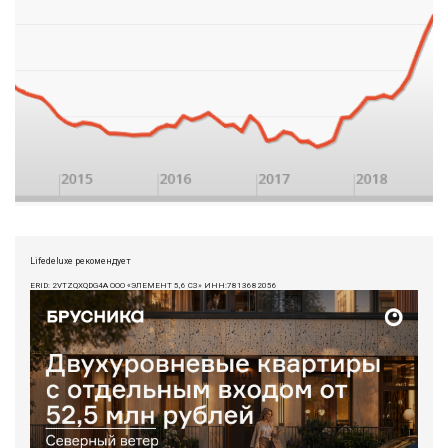
Lifedeluxe рекомендует
ERID: 2VTZQXQDG4A ООО «ЭЛЕМЕНТ 5,6 СЗ» ИНН:7813682056