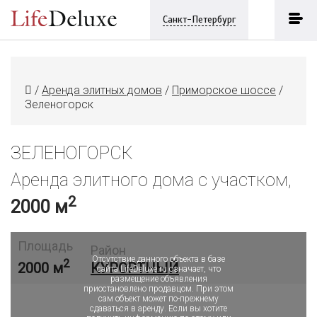
Санкт-Петербург
/
Аренда элитных домов
/
Приморское шоссе
/
Зеленогорск
ЗЕЛЕНОГОРСК
Аренда элитного дома с участком,
2
2000 м
Объект в архиве или сдан
Площадь
Район
Отсутствие данного объекта в базе
2
2000 м
КУРОРТНЫЙ
сайта LifeDeluxe.ru означает, что
размещение объявления
приостановлено продавцом. При этом
сам объект может по-прежнему
сдаваться в аренду. Если вы хотите