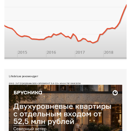
Lifedeluxe рекомендует
ERID: 2VTZQXQDG4A ООО «ЭЛЕМЕНТ 5,6 СЗ» ИНН:7813682056