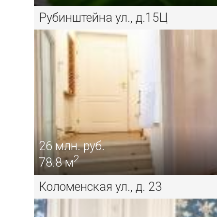
Рубинштейна ул., д.15Ц
26
млн. руб.
2
78.8 м
Коломенская ул., д. 23