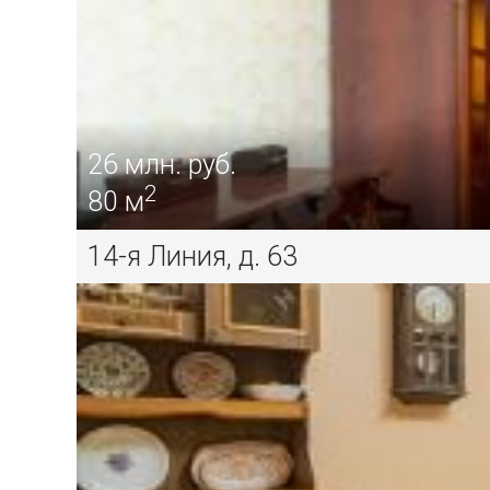
26
млн. руб.
2
80 м
14-я Линия, д. 63