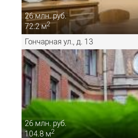
26
млн. руб.
2
72.2 м
Гончарная ул., д. 13
26
млн. руб.
2
104.8 м