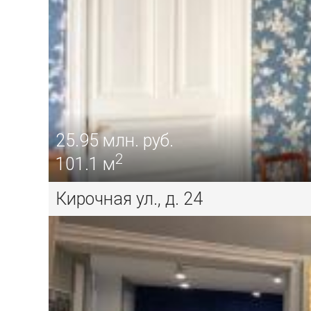
25.95
млн. руб.
2
101.1 м
Кирочная ул., д. 24