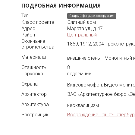
ПОДРОБНАЯ ИНФОРМАЦИЯ
Тип
Старый фонд/реконструкция
Класс проекта
Элитный дом
Адрес
Марата ул., д.47
Район
Центральный
Окончание
1859, 1912, 2004 - реконструк
строительства
Материалы
внешние стены - Монолитный 
Этажность
8
Парковка
подземный
Охрана
Видеодомофон, Видео-монито
Архитектор
ЗАО «Архитектурное бюро «Зе
Архитектура
неокласицизм
Застройщик
Возрождение Санкт-Петербур