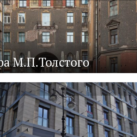
а М.П.Толстого