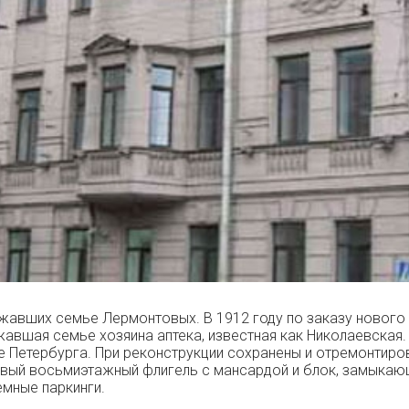
ежавших семье Лермонтовых. В 1912 году по заказу нового
авшая семье хозяина аптека, известная как Николаевская.
е Петербурга. При реконструкции сохранены и отремонтиро
овый восьмиэтажный флигель с мансардой и блок, замыкающ
мные паркинги.