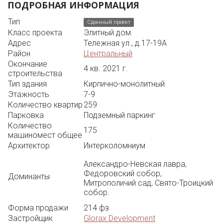
ПОДРОБНАЯ ИНФОРМАЦИЯ
Тип
Сданный проект
Класс проекта
Элитный дом
Адрес
Тележная ул., д.17-19А
Район
Центральный
Окончание
4 кв. 2021 г.
строительства
Тип здания
Кирпично-монолитный
Этажность
7-9
Количество квартир
259
Парковка
Подземный паркинг
Количество
175
машиномест общее
Архитектор
Интерколомниум
Александро-Невская лавра,
Федоровский собор,
Доминанты
Митрополичий сад, Свято-Троицкий
собор.
Форма продажи
214 фз
Застройщик
Glorax Development