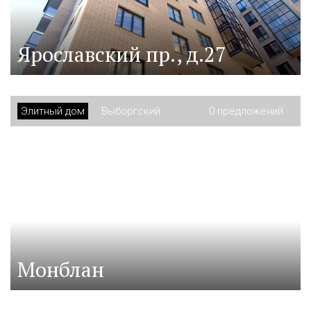
Ярославский пр., д.27
Элитный дом
Выборгский
0 предложений
Монблан