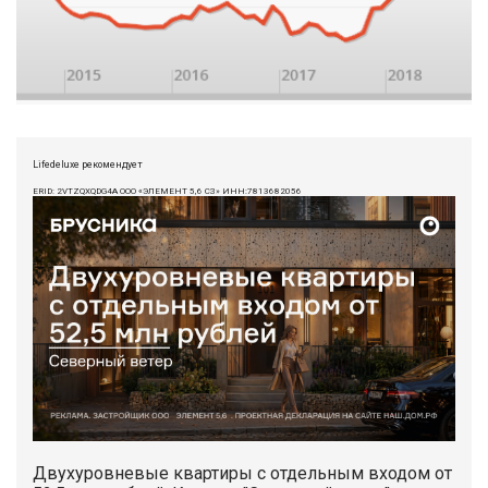
Lifedeluxe рекомендует
ERID: 2VTZQXQDG4A ООО «ЭЛЕМЕНТ 5,6 СЗ» ИНН:7813682056
Двухуровневые квартиры с отдельным входом от