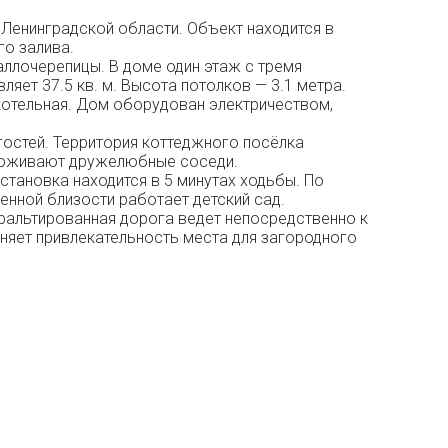
Ленинградской области. Объект находится в
го залива.
ллочерепицы. В доме один этаж с тремя
ляет 37.5 кв. м. Высота потолков — 3.1 метра.
 котельная. Дом оборудован электричеством,
гостей. Территория коттеджного посёлка
 проживают дружелюбные соседи.
становка находится в 5 минутах ходьбы. По
нной близости работает детский сад.
фальтированная дорога ведет непосредственно к
лняет привлекательность места для загородного