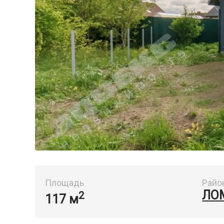
Площадь
Райо
ЛО
2
117 м