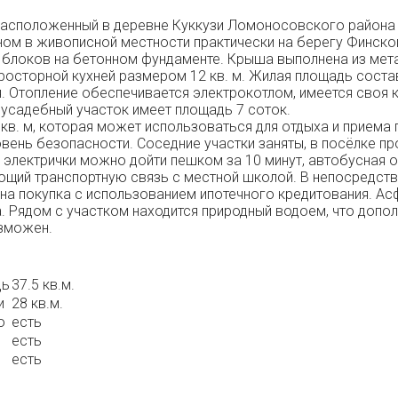
 расположенный в деревне Куккузи Ломоносовского района 
ном в живописной местности практически на берегу Финско
 блоков на бетонном фундаменте. Крыша выполнена из мета
просторной кухней размером 12 кв. м. Жилая площадь состав
я. Отопление обеспечивается электрокотлом, имеется своя
усадебный участок имеет площадь 7 соток.
в. м, которая может использоваться для отдыха и приема 
овень безопасности. Соседние участки заняты, в посёлке
электрички можно дойти пешком за 10 минут, автобусная о
щий транспортную связь с местной школой. В непосредстве
на покупка с использованием ипотечного кредитования. Ас
а. Рядом с участком находится природный водоем, что допо
озможен.
дь
37.5 кв.м.
и
28 кв.м.
о
есть
есть
есть