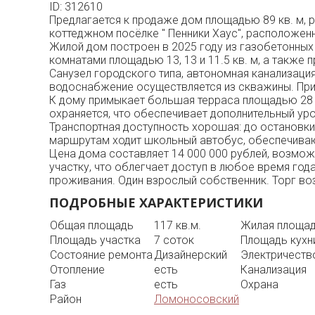
ID: 312610
Предлагается к продаже дом площадью 89 кв. м,
коттеджном посёлке " Пенники Хаус", расположен
Жилой дом построен в 2025 году из газобетонных
комнатами площадью 13, 13 и 11.5 кв. м, а также 
Санузел городского типа, автономная канализаци
водоснабжение осуществляется из скважины. При
К дому примыкает большая терраса площадью 28 к
охраняется, что обеспечивает дополнительный ур
Транспортная доступность хорошая: до остановки 
маршрутам ходит школьный автобус, обеспечиваю
Цена дома составляет 14 000 000 рублей, возмож
участку, что облегчает доступ в любое время год
проживания. Один взрослый собственник. Торг в
ПОДРОБНЫЕ ХАРАКТЕРИСТИКИ
Общая площадь
117 кв.м.
Жилая площа
Площадь участка
7 соток
Площадь кухн
Состояние ремонта
Дизайнерский
Электричеств
Отопление
есть
Канализация
Газ
есть
Охрана
Район
Ломоносовский