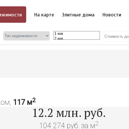
ижимости
На карте
Элитные дома
Новости
2
ком,
117 м
12.2
млн. руб.
2
104 274 руб. за м