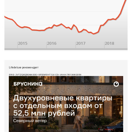
Lifedeluxe рекомендует
ERID: 2VTZQXQDG4A ООО «ЭЛЕМЕНТ 5,6 СЗ» ИНН:7813682056