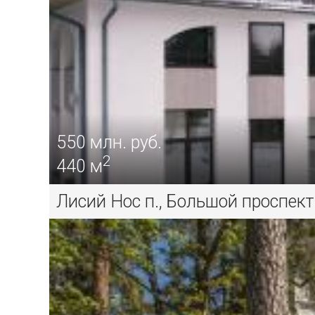
550
млн. руб.
2
440 м
Лисий Нос п., Большой проспект