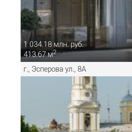
1 034.18
млн. руб.
2
413.67 м
г., Эсперова ул., 8А