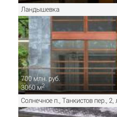
Ландышевка
700
млн. руб.
2
3060 м
Солнечное п., Танкистов пер., 2,