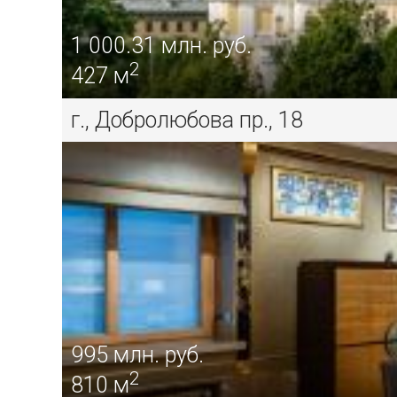
1 000.31
млн. руб.
2
427 м
г., Добролюбова пр., 18
995
млн. руб.
2
810 м