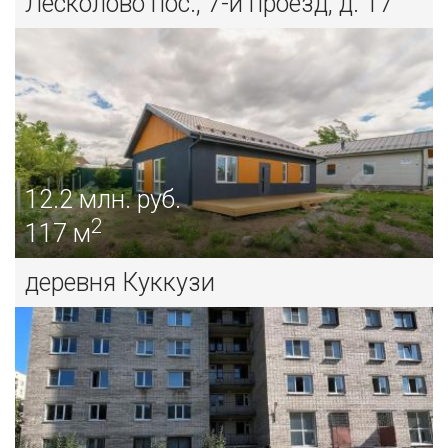
Лесколово пос., 7-й проезд, д. 17
12.2
млн. руб.
2
117 м
деревня Куккузи