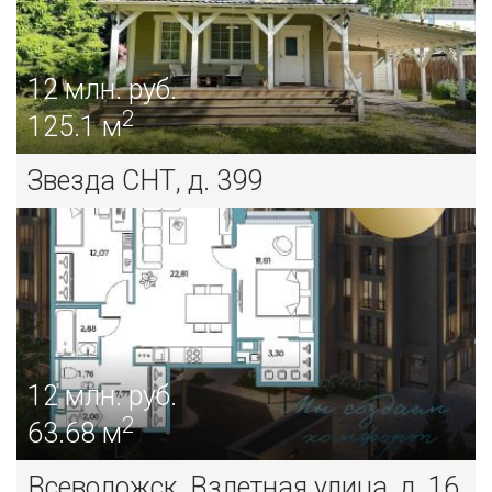
12
млн. руб.
2
125.1 м
Звезда СНТ, д. 399
12
млн. руб.
2
63.68 м
Всеволожск, Взлетная улица, д. 16