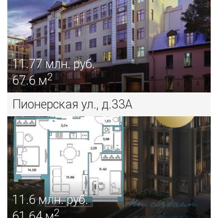
11.77
млн. руб.
2
67.6 м
Пионерская ул., д.33А
11.6
млн. руб.
2
61.64 м