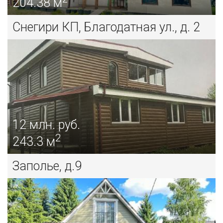
204.38 м
Снегири КП, Благодатная ул., д. 2
12
млн. руб.
2
243.3 м
Заполье, д.9