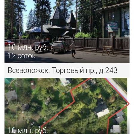
10
млн. руб.
12 соток
Всеволожск, Торговый пр., д.243
10
млн. руб.