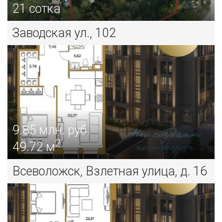
21 сотка
Заводская ул., 102
9.85
млн. руб.
2
49.72 м
Всеволожск, Взлетная улица, д. 16