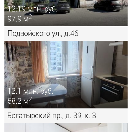
12.19
млн. руб.
2
97.9 м
Подвойского ул., д.46
12.1
млн. руб.
2
58.2 м
Богатырский пр., д. 39, к. 3