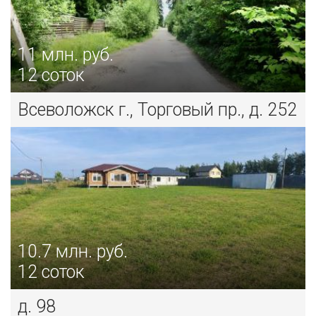
11
млн. руб.
12 соток
Всеволожск г., Торговый пр., д. 252
10.7
млн. руб.
12 соток
д. 98