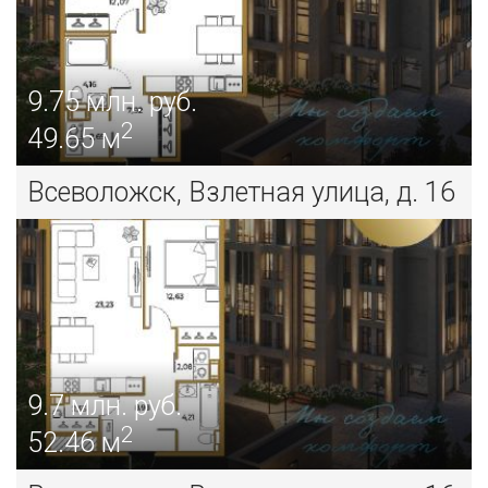
9.75
млн. руб.
2
49.65 м
Всеволожск, Взлетная улица, д. 16
9.7
млн. руб.
2
52.46 м