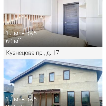
12
млн. руб.
2
60 м
Кузнецова пр., д. 17
12
млн. руб.
2