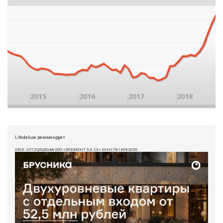
Lifedeluxe рекомендует
ERID: 2VTZQXQDG4A ООО «ЭЛЕМЕНТ 5,6 СЗ» ИНН:7813682056