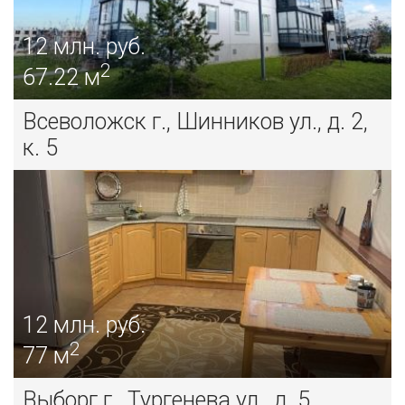
12
млн. руб.
2
67.22 м
Всеволожск г., Шинников ул., д. 2,
к. 5
12
млн. руб.
2
77 м
Выборг г., Тургенева ул., д. 5