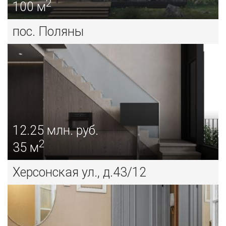
2
100 м
пос. Поляны
450
млн. руб.
ВСЕВОЛОЖСК Г., ОКТЯБРЬСКИЙ ПР.
продажа дома/коттеджа
12.25
млн. руб.
2
35 м
Херсонская ул., д.43/12
995
млн. руб.
ЛАНДЫШЕВКА